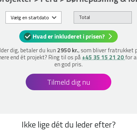
Total
Vælg en startdato
Hvad er inkluderet i prisen?
lder dig, betaler du kun
2950 kr.
, som bliver fratrukket 
ere end ét projekt? Ring til os på
+45 35 15 21 20
for a
en god pris.
Tilmeld dig nu
Ikke lige dét du leder efter?