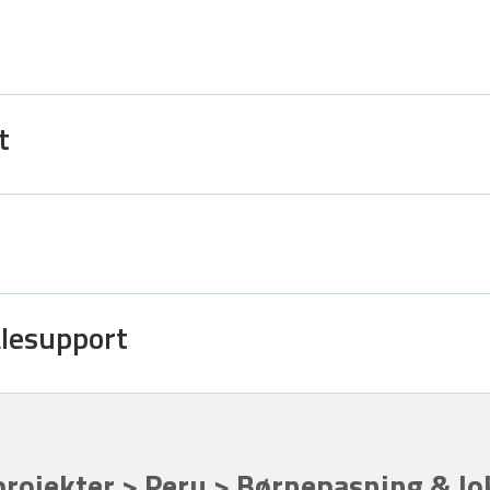
t
alesupport
ojekter > Peru > Børnepasning & l