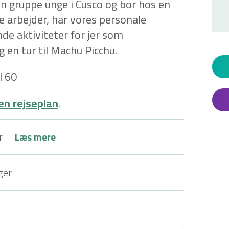
 gruppe unge i Cusco og bor hos en
ke arbejder, har vores personale
e aktiviteter for jer som
 en tur til Machu Picchu.
l 60
en rejseplan
.
r
Læs mere
ger