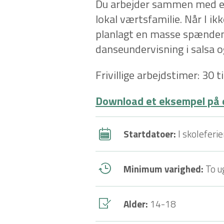
Du arbejder sammen med en
lokal værtsfamilie. Når I ik
planlagt en masse spændend
danseundervisning i salsa og
Frivillige arbejdstimer: 30 ti
Download et eksempel på 
Startdatoer:
I skoleferie
Minimum varighed:
To u
Alder:
14-18