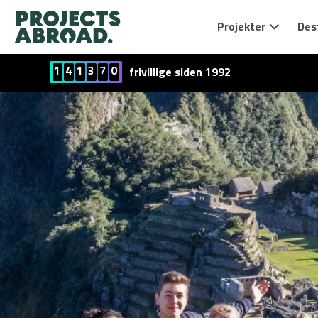
Projekter
Des
1
4
1
3
7
0
frivillige siden 1992