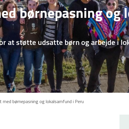
d børnepasning og l
or at støtte udsatte børn og arbejde i 
 med børnepasning og lokalsamfund i Peru