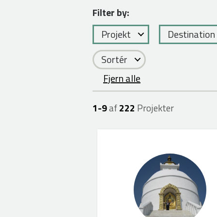
Filter by:
Projekt
Destination
Sortér
Fjern alle
1-
9
af
222
Projekter
Betina W