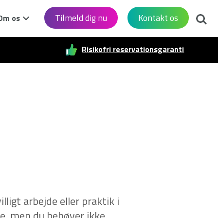
Søg
Tilmeld dig nu
Kontakt os
Om os
Risikofri reservationsgaranti
ligt arbejde eller praktik i
ske, men du behøver ikke