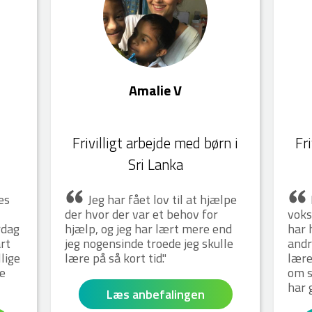
Amalie V
Frivilligt arbejde med børn i
Fr
Sri Lanka
es
Jeg har fået lov til at hjælpe
der hvor der var et behov for
voks
rdag
hjælp, og jeg har lært mere end
har 
rt
jeg nogensinde troede jeg skulle
andr
llige
lære på så kort tid.
lære
e
om s
har 
Læs anbefalingen