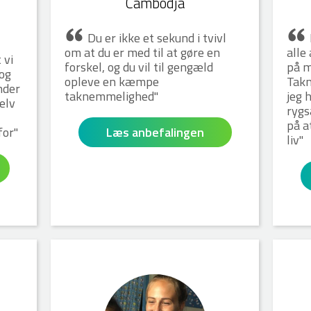
Cambodja
Du er ikke et sekund i tvivl
om at du er med til at gøre en
alle
 vi
forskel, og du vil til gengæld
på m
og
opleve en kæmpe
Takn
nder
taknemmelighed
jeg 
elv
rygs
på a
for
Læs anbefalingen
liv
Amalie V
Mia K