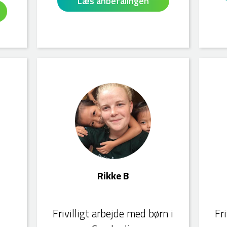
Læs anbefalingen
Rikke B
Julie T
Rikke B
Frivilligt arbejde med børn i
Fr