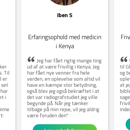
Iben S
Erfaringsophold med medicin
Fri
i Kenya
Jeg har fået rigtig mange ting
ker
ud af at være frivillig i Kenya. Jeg
til 
. Til
har fået nye venner fra hele
og b
l er
verden, en oplevelse som altid vil
ople
 set
have en kæmpe stor betydning,
at j
 har
også blev jeg også bekræftet i at
bibl
t i
det var radiografstudiet jeg ville
sage
begynde på. Når jeg tænker
friv
omme
tilbage på min rejse, vil jeg aldrig
inde
t:
være foruden den