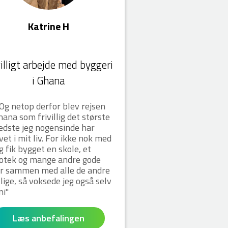
Katrine H
villigt arbejde med byggeri
i Ghana
Og netop derfor blev rejsen
Ghana som frivillig det største
edste jeg nogensinde har
vet i mit liv. For ikke nok med
eg fik bygget en skole, et
iotek og mange andre gode
r sammen med alle de andre
illige, så voksede jeg også selv
ni
Læs anbefalingen