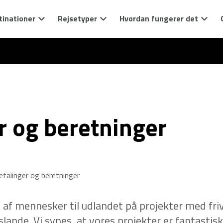
tinationer
Rejsetyper
Hvordan fungerer det
r og beretninger
efalinger og beretninger
 af mennesker til udlandet på projekter med frivil
slande. Vi synes, at vores projekter er fantasti