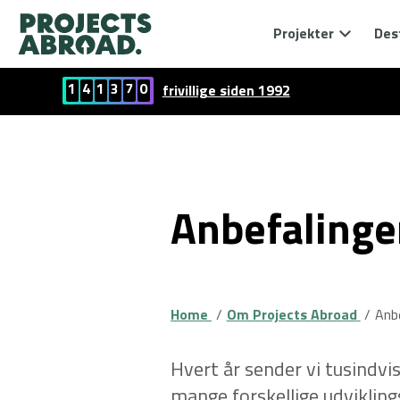
Projekter
Des
1
4
1
3
7
0
frivillige siden 1992
Anbefalinge
Home
Om Projects Abroad
Anb
Hvert år sender vi tusindvis
mange forskellige udvikling