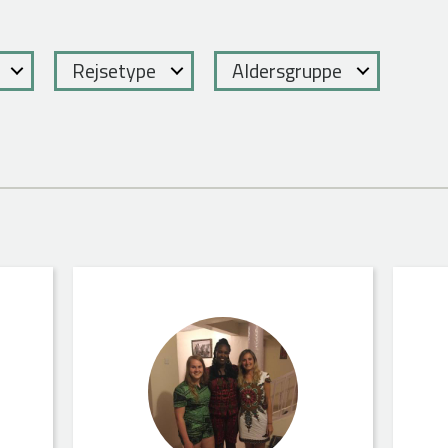
Rejsetype
Aldersgruppe
Iben S
Katrin