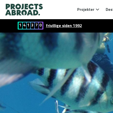
Projekter
Des
1
4
1
3
7
0
frivillige siden 1992