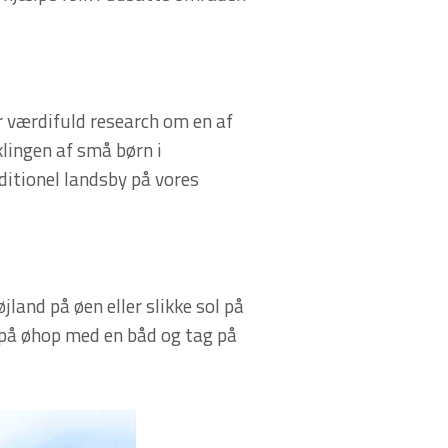
r værdifuld research om en af
lingen af små børn i
aditionel landsby på vores
land på øen eller slikke sol på
g på øhop med en båd og tag på