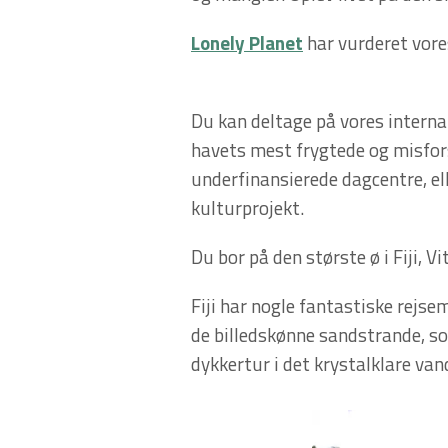
Lonely Planet
har vurderet vores
Du kan deltage på vores intern
havets mest frygtede og misfor
underfinansierede dagcentre, ell
kulturprojekt.
Du bor på den største ø i Fiji, Vi
Fiji har nogle fantastiske rejse
de billedskønne sandstrande, som
dykkertur i det krystalklare van