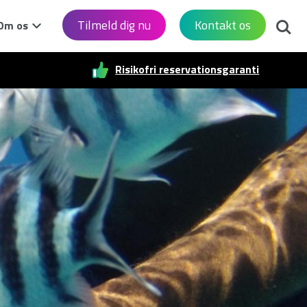
Søg
Tilmeld dig nu
Kontakt os
Om os
Risikofri reservationsgaranti