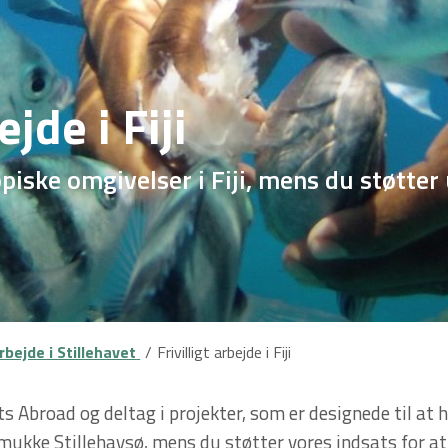
ejde i Fiji
piske omgivelser i Fiji, mens du støtte
arbejde i Stillehavet
Frivilligt arbejde i Fiji
jects Abroad og deltag i projekter, som er designede til 
smukke Stillehavsø, mens du støtter vores indsats for at