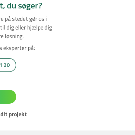
t, du søger?
e på stedet gør os i
il dig eller hjælpe dig
e løsning.
s eksperter på:
21 20
dit projekt