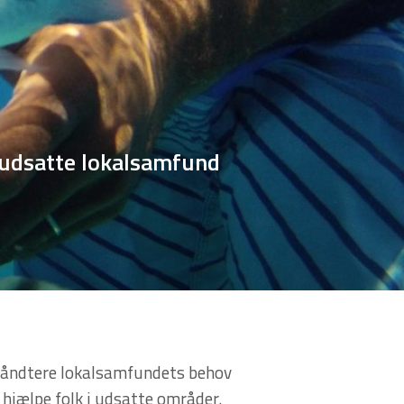
r udsatte lokalsamfund
at håndtere lokalsamfundets behov
 hjælpe folk i udsatte områder.