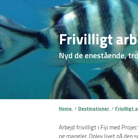
Frivilligt arb
Nyd de enestående, tro
Home
Destinationer
Frivilligt 
Arbejd frivilligt i Fiji med Pro
og mangler. Oplev livet på den 