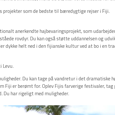
 projekter som de bedste til bæredygtige rejser i Fiji.
ationalt anerkendte hajbevaringsprojekt, som udarbejde
ståede rovdyr. Du kan også støtte uddannelsen og udvik
er dykke helt ned i den fijianske kultur ved at bo i en tr
ti Levu.
muligheder. Du kan tage på vandretur i det dramatiske høj
 Fiji er berømt for. Oplev Fijis farverige festivaler, ta
d. Du har rigeligt med muligheder.