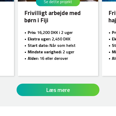
Se dette projekt
Frivilligt arbejde med
Fr
børn i Fiji
haj
Pris:
16,200 DKK i 2 uger
Pr
Ekstra uger:
2,450 DKK
Ek
Start dato:
Når som helst
St
Mindste varighed:
2 uger
Mi
Alder:
16 eller derover
Al
Læs mere