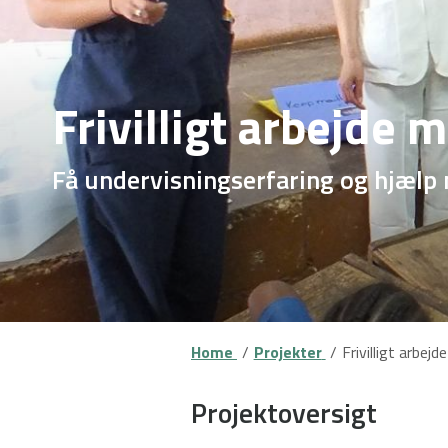
Frivilligt arbejde 
Få undervisningserfaring og hjælp 
Home
Projekter
Frivilligt arbej
Projektoversigt