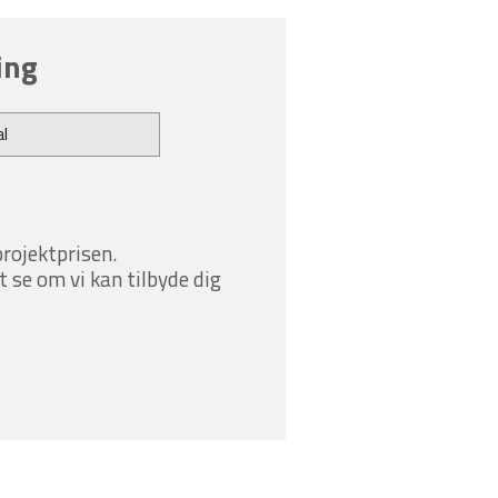
ing
l
projektprisen.
t se om vi kan tilbyde dig