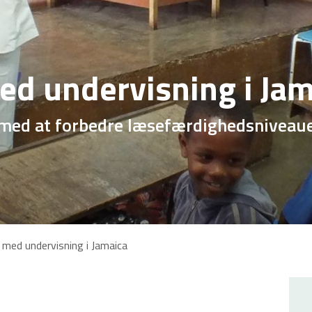
med undervisning i Ja
med at forbedre læsefærdighedsniveauet 
de med undervisning i Jamaica