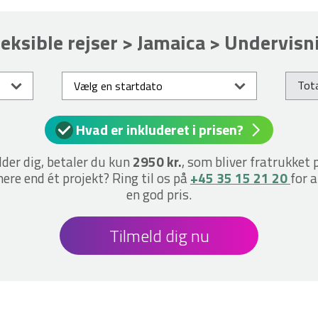
leksible rejser > Jamaica > Undervisn
Tota
Hvad er inkluderet i prisen?
lder dig, betaler du kun
2950 kr.
, som bliver fratrukket 
ere end ét projekt? Ring til os på
+45 35 15 21 20
for a
en god pris.
Tilmeld dig nu