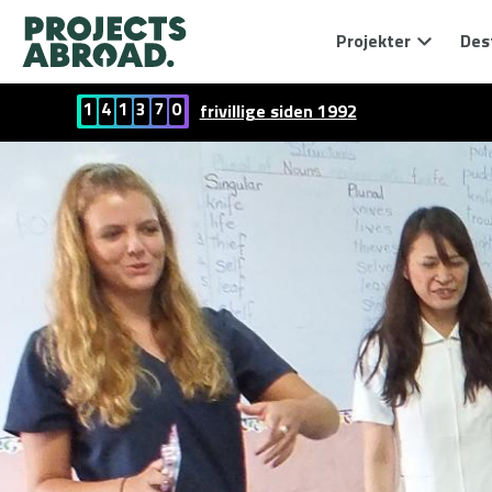
Projekter
Des
1
4
1
3
7
0
frivillige siden 1992