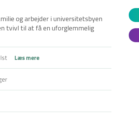
milie og arbejder i universitetsbyen
tvivl til at få en uforglemmelig
lst
Læs mere
ger