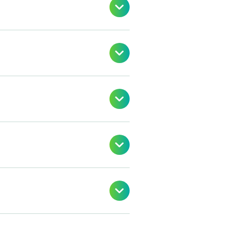




