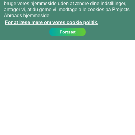
bruge vores hjemmeside uden at ændre dine indstillinger,
antager vi, at du gerne vil modtage alle cookies på Projects
Abroads hjemmeside.
For at læse mere om vores cookie politik.
Fortsæt
Kontakt os
Ring til os på:
(+45)­­ 35 15 21 20
info@projects-abroad.dk